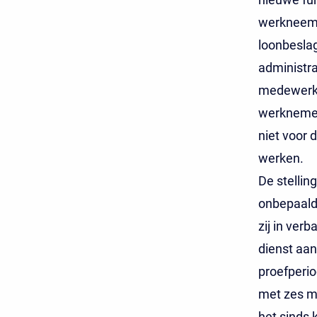
werkneems
loonbeslag
administra
medewerke
werknemer
niet voor 
werken.
De stelli
onbepaalde
zij in ver
dienst aa
proefperio
met zes ma
het sinds 