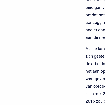
eindigen v
omdat het
aanzeggin
had er da
aan de ni
Als de kan
zich geste
de arbeids
het aan o
werkgever
van oorde
zij in mei
2016 zou 