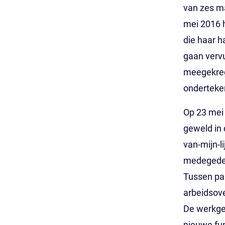
van zes m
mei 2016 
die haar h
gaan vervu
meegekrege
onderteke
Op 23 mei
geweld in 
van-mijn-
medegedee
Tussen par
arbeidsove
De werkgev
nieuwe fu