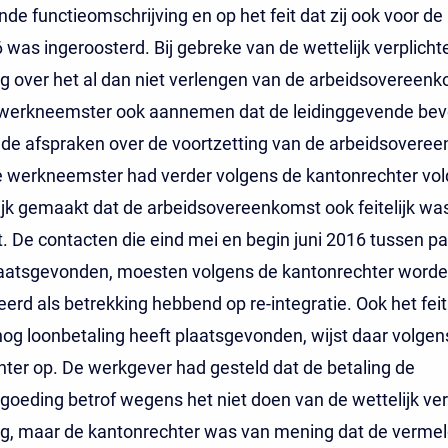
de functieomschrijving en op het feit dat zij ook voor de
6 was ingeroosterd. Bij gebreke van de wettelijk verplicht
 over het al dan niet verlengen van de arbeidsovereenk
werkneemster ook aannemen dat de leidinggevende be
de afspraken over de voortzetting van de arbeidsoveree
 werkneemster had verder volgens de kantonrechter vo
jk gemaakt dat de arbeidsovereenkomst ook feitelijk wa
. De contacten die eind mei en begin juni 2016 tussen par
aatsgevonden, moesten volgens de kantonrechter word
eerd als betrekking hebbend op re-integratie. Ook het feit
nog loonbetaling heeft plaatsgevonden, wijst daar volgen
ter op. De werkgever had gesteld dat de betaling de
oeding betrof wegens het niet doen van de wettelijk ver
g, maar de kantonrechter was van mening dat de vermel