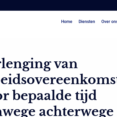
Home
Diensten
Over on
lenging van
beidsovereenkoms
r bepaalde tijd
nwege achterwege