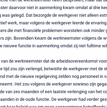
ter daarvoor niet in aanmerking kwam omdat al drie ke
 was gelegd. Dat bezorgde de werkgever niet alleen ext
tief werk, maar volgens de werkgever leerde de ervaring
rs die met financiële problemen worstelen ook minder
s zijn. Bovendien kwam de werkneemster volgens de w
de nieuwe functie in aanmerking omdat zij niet fulltime wi
ng van de werkneemster dat de arbeidsovereenkomst voor
 tijd zou zijn verlengd, betwistte de werkgever met de st
band met de nieuwe regelgeving zelden nog personeel in v
nneemt. Het zou volgens de werkgever sowieso zijn geg
de van zes maanden of een laatste verlenging van het co
anden in de oude functie. De werkgever had verder ges
kort haar beleid was om geen aanzeggingen betreffende 