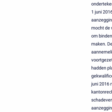
onderteken
1 juni 201
aanzegging
mocht de 
om binden
maken. De
aannemeli
voortgezet
hadden pl
gekwalific
juni 2016 
kantonrech
schadeverg
aanzeggin