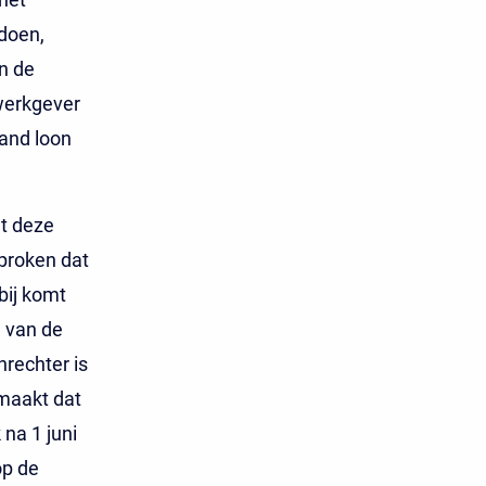
doen,
n de
werkgever
and loon
et deze
sproken dat
bij komt
 van de
rechter is
maakt dat
 na 1 juni
op de