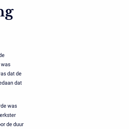
ng
de
r was
was dat de
edaan dat
rde was
erkster
or de duur