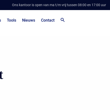
Ons kantoor is open van ma t/m vrij tussen 08:00 en 17:00 uur
s
Tools
Nieuws
Contact
t