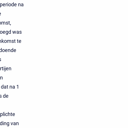
 periode na
e
omst,
voegd was
nkomst te
ldoende
s
tijen
en
 dat na 1
s de
plichte
ding van