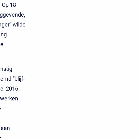
. Op 18
nggevende,
ager” wilde
ing
te
nstig
emd “blijf-
ei 2016
 werken.
e
n een
e