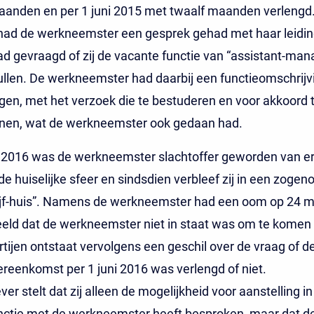
aanden en per 1 juni 2015 met twaalf maanden verlengd
had de werkneemster een gesprek gehad met haar leidi
ad gevraagd of zij de vacante functie van “assistant-man
llen. De werkneemster had daarbij een functieomschrijv
n, met het verzoek die te bestuderen en voor akkoord 
nen, wat de werkneemster ook gedaan had.
 2016 was de werkneemster slachtoffer geworden van er
de huiselijke sfeer en sindsdien verbleef zij in een zogeno
lijf-huis”. Namens de werkneemster had een oom op 24 m
ld dat de werkneemster niet in staat was om te komen
tijen ontstaat vervolgens een geschil over de vraag of d
reenkomst per 1 juni 2016 was verlengd of niet.
er stelt dat zij alleen de mogelijkheid voor aanstelling i
nctie met de werkneemster heeft besproken, maar dat d