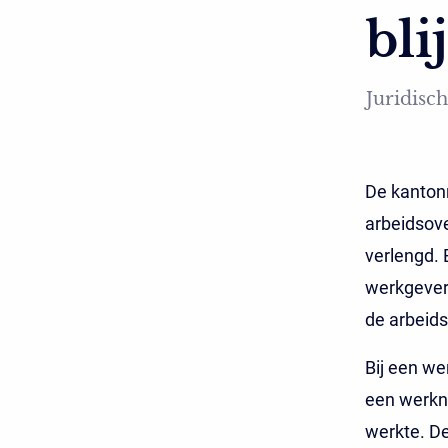
bli
Juridisch
De kantonr
arbeidsov
verlengd. 
werkgever
de arbeid
Bij een w
een werkn
werkte. D