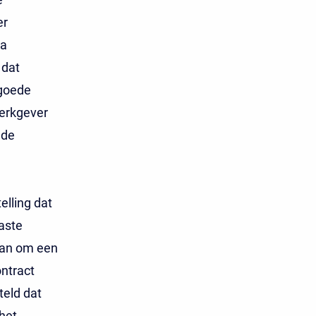
er
ra
 dat
 goede
erkgever
lde
elling dat
aste
aan om een
ntract
teld dat
het