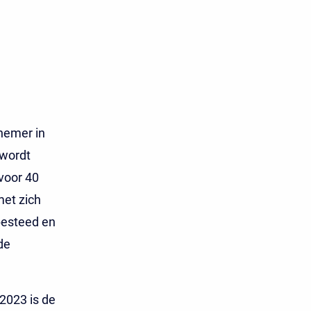
knemer in
 wordt
voor 40
met zich
besteed en
de
2023 is de