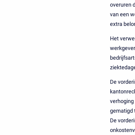
overuren 
van een we
extra belo
Het verwee
werkgever 
bedrijfsar
ziektedagen
De vorderi
kantonrech
verhoging 
gematigd 
De vorderi
onkostenv