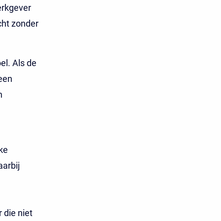
erkgever
cht zonder
l. Als de
een
n
e
ke
arbij
die niet