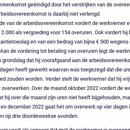
ereenkomst geëindigd door het verstrijken van de over
rbeidsovereenkomst is daarbij niet verlengd.
nde van de arbeidsovereenkomst vordert de werknemer 
 2.000 als vergoeding voor 154 overuren. Ook vordert hij 
kantietoeslag en van een bedrag van bijna € 500 wegen
Aan de vordering tot betaling van overuren legt de wer
en grondslag dat hij voorafgaand aan de arbeidsovereenk
agen heeft gewerkt waarvan was toegezegd dat die uren 
ed zouden worden. Verder stelt de werknemer dat hij vrij
 overwerken. Over de maand oktober 2022 vordert de 
t hij over die maand zijn uren niet heeft bijgehouden, ma
en december 2022 gaat het om overwerk op vier dagen i
n op drie doordeweekse avonden.
ver voert als verweer dat met de werknemer is overee