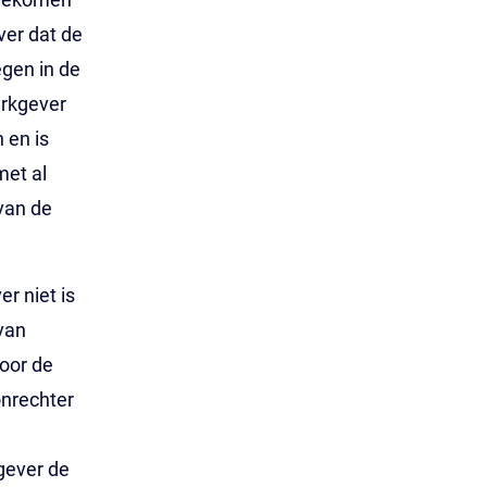
ver dat de
gen in de
erkgever
 en is
met al
van de
r niet is
van
oor de
onrechter
gever de