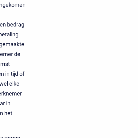
eengekomen
een bedrag
betaling
s gemaakte
knemer de
omst
in tijd of
wel elke
werknemer
ar in
n het
ngekomen