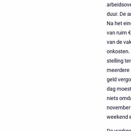
arbeidsov
duur. De a
Na het ei
van ruim €
van de va
onkosten. 
stelling t
meerdere d
geld vergo
dag moest
niets omda
november 
weekend e
De werkge