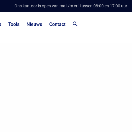
Ons kantoor is open van ma t/m vrij tussen 08:00 en 17:00 uur
s
Tools
Nieuws
Contact