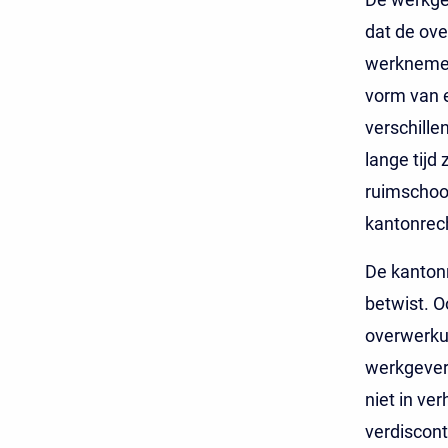
dat de ove
werknemer 
vorm van e
verschille
lange tijd
ruimschoot
kantonrech
De kantonr
betwist. O
overwerkur
werkgever 
niet in ve
verdiscon