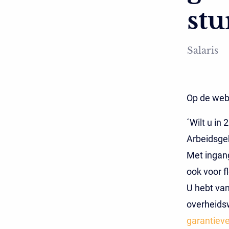
stu
Salaris
Op de webs
´Wilt u in
Arbeidsgeh
Met ingang
ook voor fl
U hebt van
overheidsw
garantiev