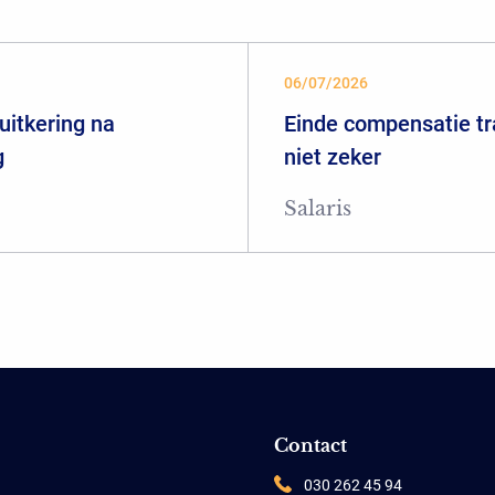
06/07/2026
uitkering na
Einde compensatie tr
g
niet zeker
Salaris
Contact
030 262 45 94