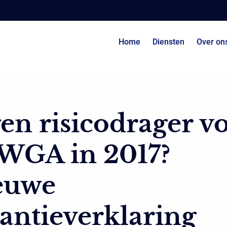
Home
Diensten
Over on
en risicodrager v
 WGA in 2017?
euwe
antieverklaring