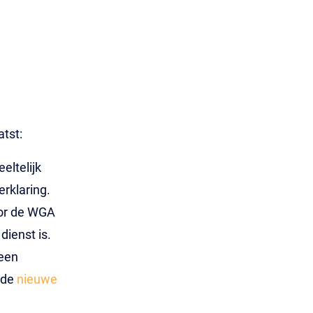
tst:
eltelijk
rklaring.
oor de WGA
dienst is.
geen
 de
nieuwe