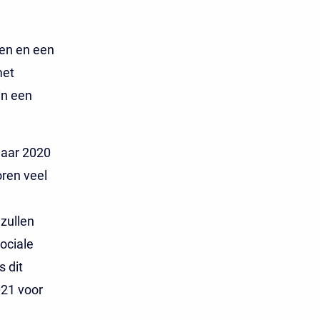
ten en een
met
in een
jaar 2020
ren veel
zullen
ociale
 dit
021 voor