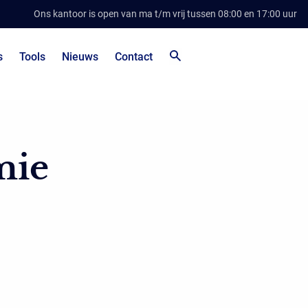
Ons kantoor is open van ma t/m vrij tussen 08:00 en 17:00 uur
s
Tools
Nieuws
Contact
mie