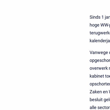
Sinds 1 ja
hoge WW-pr
terugwerke
kalenderj
Vanwege de
opgeschort
overwerk n
kabinet to
opschorten
Zaken en W
besluit ge
alle secto