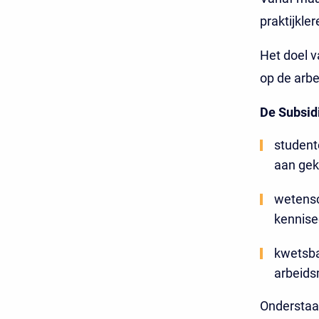
praktijkle
Het doel v
op de arb
De Subsidi
student
aan gek
wetensc
kennise
kwetsba
arbeids
Onderstaan