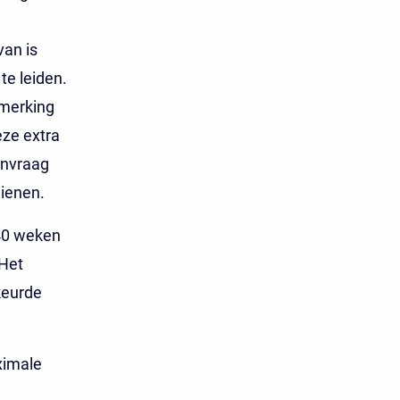
van is
te leiden.
nmerking
eze extra
anvraag
dienen.
(40 weken
 Het
keurde
ximale