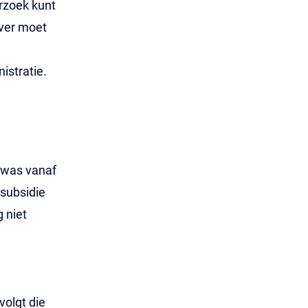
rzoek kunt
ever moet
istratie.
e was vanaf
 subsidie
 niet
volgt die