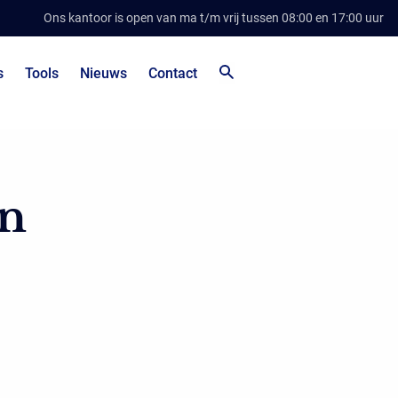
Ons kantoor is open van ma t/m vrij tussen 08:00 en 17:00 uur
s
Tools
Nieuws
Contact
en