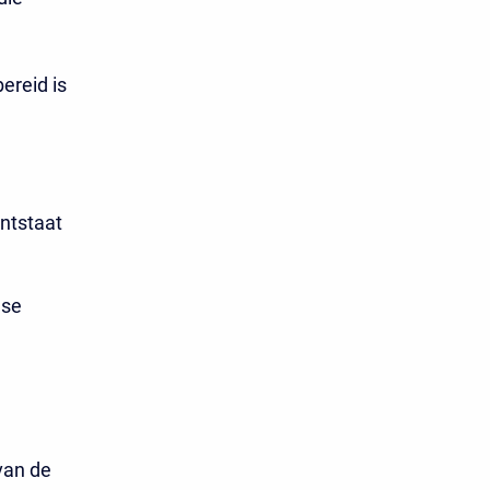
ereid is
ontstaat
dse
van de