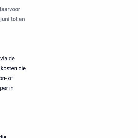
 daarvoor
juni tot en
 via de
 kosten die
on- of
per in
die