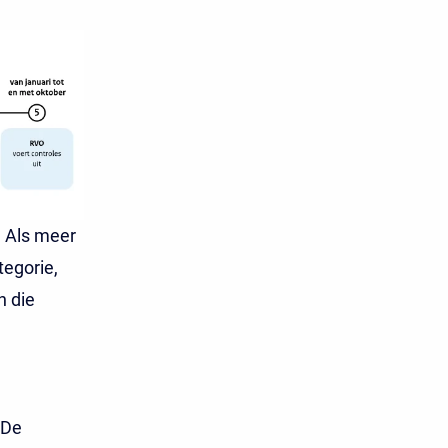
. Als meer
tegorie,
n die
 De