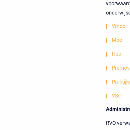
voorwaarde
onderwijsc
Vmbo
Mbo
Hbo
Promove
Praktij
VSO
Administr
RVO verwac