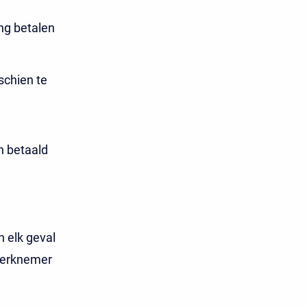
ng betalen
schien te
n betaald
 elk geval
werknemer