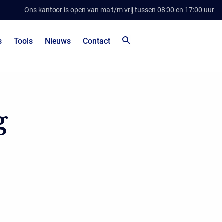
Ons kantoor is open van ma t/m vrij tussen 08:00 en 17:00 uur
s
Tools
Nieuws
Contact
g