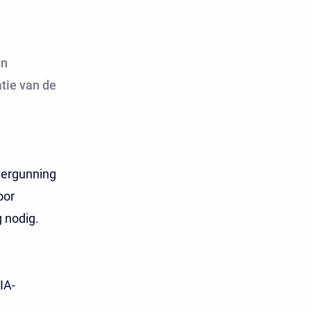
en
tie van de
vergunning
oor
 nodig.
IA-