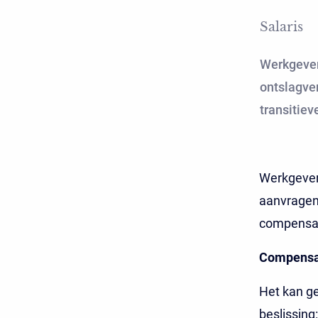
Salaris
Werkgevers
ontslagve
transitiev
Werkgevers
aanvragen 
compensati
Compensat
Het kan g
beslissing: