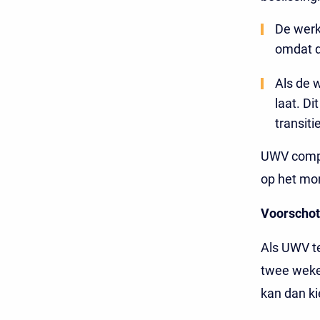
De werk
omdat di
Als de 
laat. D
transiti
UWV compen
op het mo
Voorschot
Als UWV te
twee weke
kan dan k