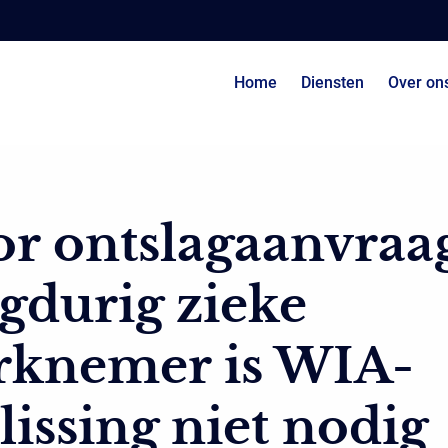
Home
Diensten
Over on
r ontslagaanvraa
gdurig zieke
rknemer is WIA-
lissing niet nodig