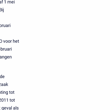
af 1 mei
ij
bruari
O voor het
bruari
vangen
 de
zaak
ting tot
2011 tot
 geval als