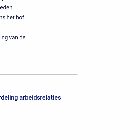
heden
s het hof
ring van de
deling arbeidsrelaties