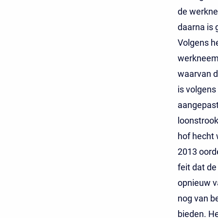
de werkne
daarna is 
Volgens he
werkneemst
waarvan de
is volgens
aangepast 
loonstrook
hof hecht 
2013 oorde
feit dat d
opnieuw va
nog van be
bieden. He