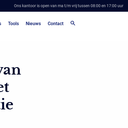
Ons kantoor is open van ma t/m vrij tussen 08:00 en 17:00 uur
s
Tools
Nieuws
Contact
van
et
ie