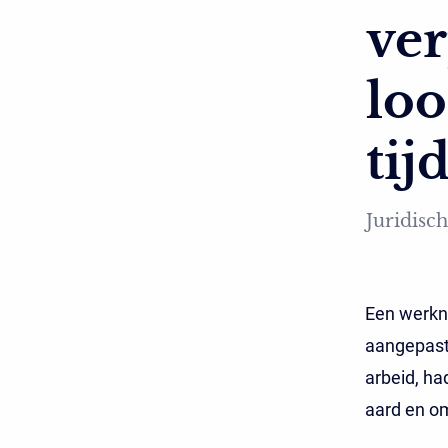
ver
loo
tij
Juridisch
Een werkn
aangepaste
arbeid, ha
aard en o