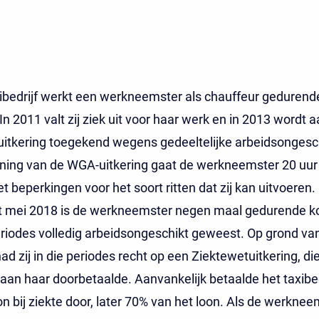
xibedrijf werkt een werkneemster als chauffeur gedurend
In 2011 valt zij ziek uit voor haar werk en in 2013 wordt 
itkering toegekend wegens gedeeltelijke arbeidsongesch
ning van de WGA-uitkering gaat de werkneemster 20 uur
 beperkingen voor het soort ritten dat zij kan uitvoeren. 
ot mei 2018 is de werkneemster negen maal gedurende ko
riodes volledig arbeidsongeschikt geweest. Op grond van
had zij in die periodes recht op een Ziektewetuitkering, di
f aan haar doorbetaalde. Aanvankelijk betaalde het taxibe
on bij ziekte door, later 70% van het loon. Als de werknee