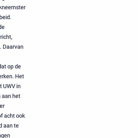
rkneemster
beid.
de
icht,
t. Daarvan
dat op de
erken. Het
et UWV in
n aan het
er
of acht ook
d aan te
ongen