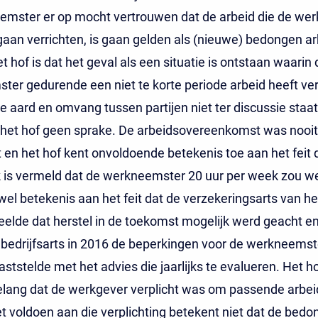
emster er op mocht vertrouwen dat de arbeid die de we
gaan verrichten, is gaan gelden als (nieuwe) bedongen ar
t hof is dat het geval als een situatie is ontstaan waarin 
er gedurende een niet te korte periode arbeid heeft verr
 aard en omvang tussen partijen niet ter discussie staa
 het hof geen sprake. De arbeidsovereenkomst was nooit
en het hof kent onvoldoende betekenis toe aan het feit 
 is vermeld dat de werkneemster 20 uur per week zou w
wel betekenis aan het feit dat de verzekeringsarts van h
elde dat herstel in de toekomst mogelijk werd geacht e
e bedrijfsarts in 2016 de beperkingen voor de werkneemst
ststelde met het advies die jaarlijks te evalueren. Het h
lang dat de werkgever verplicht was om passende arbei
t voldoen aan die verplichting betekent niet dat de bed