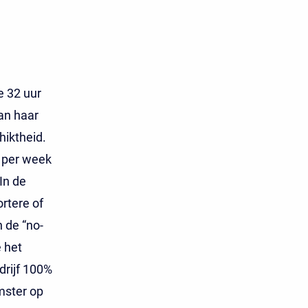
e 32 uur
aan haar
iktheid.
 per week
In de
rtere of
 de “no-
e het
drijf 100%
mster op