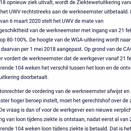
018 opnieuw ziek uitvalt, wordt de Ziektewetuitkering van
het UWV rechtstreeks aan de werkneemster uitbetaald. B
 van 6 maart 2020 stelt het UWV de mate van
geschiktheid van de werkneemster met ingang van 21 fe
 op 80-100%. De hoogte van de WGA-uitkering wordt naar
 daarvan per 1 mei 2018 aangepast. Op grond van de CA
r vordert de werkneemster dat de werkgever vanaf 21 fe
rende 104 weken het verschil tussen het loon en de ont
itkering doorbetaalt.
tonrechter de vordering van de werkneemster afwijst en
er hoger beroep instelt, moet het gerechtshof over de 
De vraag is dan of voor de werkgever een nieuwe verplich
ng van loon tijdens ziekte is ontstaan, nadat eerst al van 
ende 104 weken loon tijdens ziekte is betaald. Dat is het