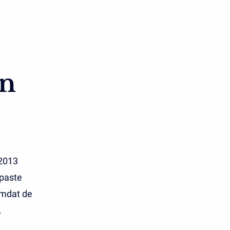
an
 2013
epaste
omdat de
.