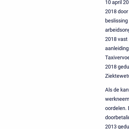
10 april 2
2018 door 
beslissing
arbeidson
2018 vast
aanleiding
Taxivervoe
2018 gedu
Ziektewetu
Als de kan
werkneemst
oordelen. 
doorbetali
2013 gedur