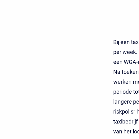
Bij een ta
per week. 
een WGA-u
Na toeken
werken met
periode t
langere pe
riskpolis” 
taxibedrij
van het lo