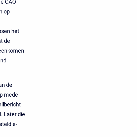
 de CAO
m op
ssen het
at de
ereenkomen
and
van de
rop mede
ilbericht
. Later die
teld e-