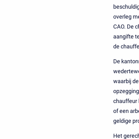
beschuldig
overleg me
CAO. De ch
aangifte t
de chauffe
De kantonr
wedertewer
waarbij d
opzegging 
chauffeur 
of een arb
geldige pr
Het gerech