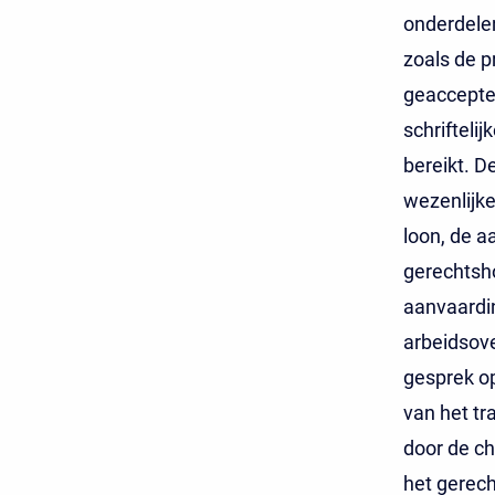
onderdelen
zoals de pr
geacceptee
schrifteli
bereikt. D
wezenlijke
loon, de 
gerechtsho
aanvaardin
arbeidsove
gesprek op
van het tr
door de ch
het gerech