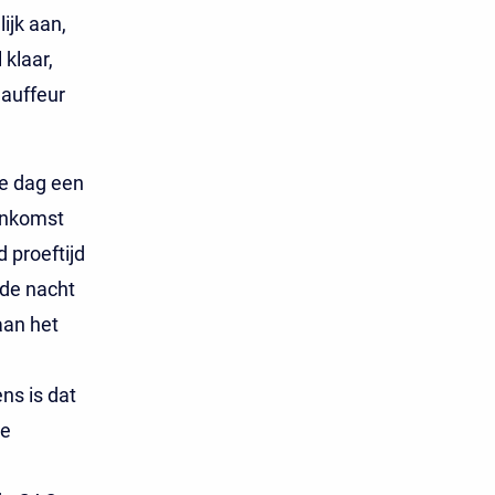
ijk aan,
klaar,
auffeur
de dag een
eenkomst
proeftijd
 de nacht
aan het
ns is dat
De