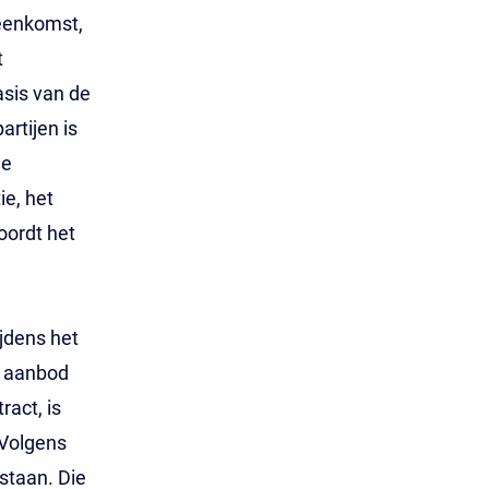
reenkomst,
t
asis van de
rtijen is
de
e, het
ordt het
ijdens het
t aanbod
ract, is
 Volgens
staan. Die