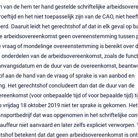
 van de hem ter hand gestelde schriftelijke arbeidsove
oeftijd en het niet toepasselijk zijn van de CAO, niet heef
rd. Daaruit leidt het gerechtshof af dat in elk geval op b
jke arbeidsovereenkomst geen overeenstemming tussen pa
e vraag of mondelinge overeenstemming is bereikt over 
 onderdelen van de arbeidsovereenkomst, zoals de functi
aanvangsdatum en de duur van de overeenkomst, beantwo
f aan de hand van de vraag of sprake is van aanbod en
g. Het gerechtshof concludeert dan dat de duur van de
reenkomst (voor onbepaalde tijd of voor bepaalde tijd) t
 vrijdag 18 oktober 2019 niet ter sprake is gekomen. He
ansportbedrijf dat was opgenomen in het schriftelijke cont
auffeur niet aanvaard en later zelfs expliciet verworpen.
tshof betekent dat dat geen arbeidsovereenkomst is ont