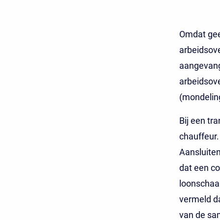
Omdat gee
arbeidsov
aangevang
arbeidsov
(mondelin
Bij een tr
chauffeur.
Aansluiten
dat een c
loonschaal
vermeld da
van de sa