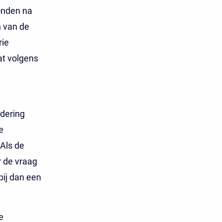
onden na
n van de
rie
at volgens
rdering
e
Als de
r de vraag
bij dan een
e