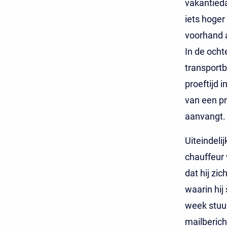
vakantieda
iets hoger
voorhand a
In de och
transportb
proeftijd 
van een pr
aanvangt.
Uiteindeli
chauffeur 
dat hij zi
waarin hij
week stuur
mailbericht