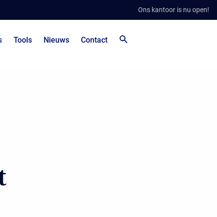
Ons kantoor is nu open!
s
Tools
Nieuws
Contact
t