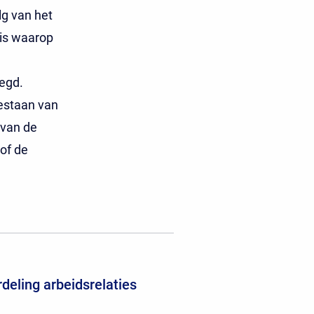
lg van het
sis waarop
egd.
estaan van
 van de
of de
deling arbeidsrelaties