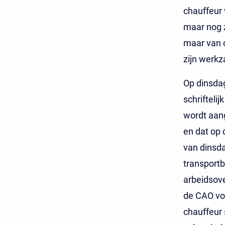
chauffeur 
maar nog z
maar van 
zijn werk
Op dinsdag
schrifteli
wordt aan
en dat op 
van dinsda
transportb
arbeidsove
de CAO voo
chauffeur 