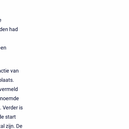
e
eden had
een
nctie van
plaats.
 vermeld
genoemde
 Verder is
e start
l zijn. De